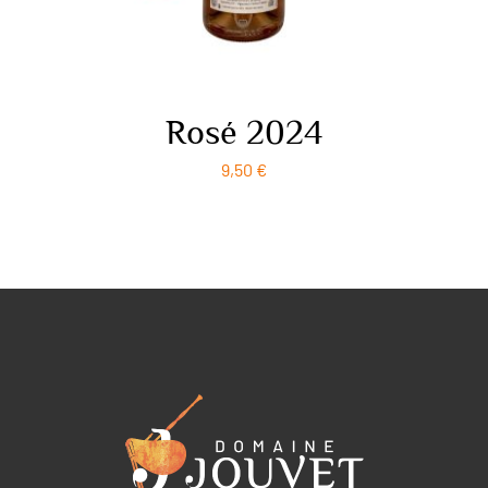
Rosé 2024
9,50
€